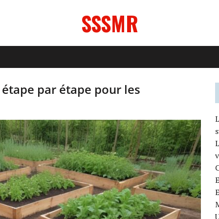
SSSMR
 étape par étape pour les
L
L
v
C
E
E
U